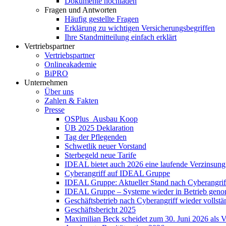
Dokumente hochladen
Fragen und Antworten
Häufig gestellte Fragen
Erklärung zu wichtigen Versicherungsbegriffen
Ihre Standmitteilung einfach erklärt
Vertriebspartner
Vertriebspartner
Onlineakademie
BiPRO
Unternehmen
Über uns
Zahlen & Fakten
Presse
OSPlus_Ausbau Koop
ÜB 2025 Deklaration
Tag der Pflegenden
Schwetlik neuer Vorstand
Sterbegeld neue Tarife
IDEAL bietet auch 2026 eine laufende Verzinsung
Cyberangriff auf IDEAL Gruppe
IDEAL Gruppe: Aktueller Stand nach Cyberangrif
IDEAL Gruppe – Systeme wieder in Betrieb gen
Geschäftsbetrieb nach Cyberangriff wieder volls
Geschäftsbericht 2025
Maximilian Beck scheidet zum 30. Juni 2026 als 