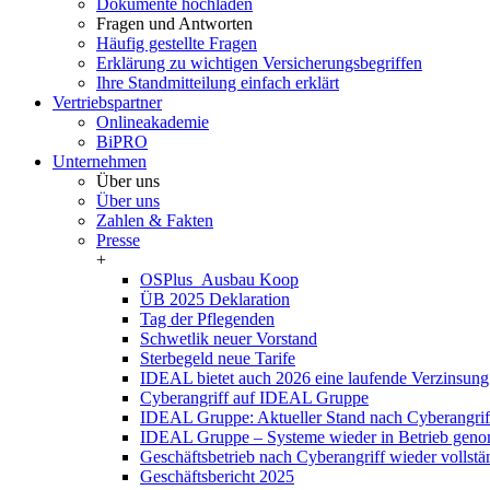
Dokumente hochladen
Fragen und Antworten
Häufig gestellte Fragen
Erklärung zu wichtigen Versicherungsbegriffen
Ihre Standmitteilung einfach erklärt
Vertriebspartner
Onlineakademie
BiPRO
Unternehmen
Über uns
Über uns
Zahlen & Fakten
Presse
+
OSPlus_Ausbau Koop
ÜB 2025 Deklaration
Tag der Pflegenden
Schwetlik neuer Vorstand
Sterbegeld neue Tarife
IDEAL bietet auch 2026 eine laufende Verzinsung
Cyberangriff auf IDEAL Gruppe
IDEAL Gruppe: Aktueller Stand nach Cyberangrif
IDEAL Gruppe – Systeme wieder in Betrieb gen
Geschäftsbetrieb nach Cyberangriff wieder volls
Geschäftsbericht 2025